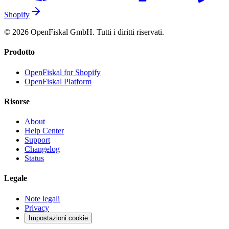
Shopify
© 2026 OpenFiskal GmbH. Tutti i diritti riservati.
Prodotto
OpenFiskal for Shopify
OpenFiskal Platform
Risorse
About
Help Center
Support
Changelog
Status
Legale
Note legali
Privacy
Impostazioni cookie