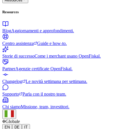
Resources
Resources
Blog
Aggiornamenti e approfondimenti.
Centro assistenza
Guide e how-to.
Storie di successo
Come i merchant usano OpenFiskal.
Partner
Agenzie certificate OpenFiskal.
Changelog
Le novità settimana per settimana.
Supporto
Parla con il nostro team.
Chi siamo
Missione, team, investitori.
Globale
EN
DE
IT