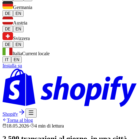
Germania
DE
EN
Austria
DE
EN
Svizzera
DE
EN
Italia
Current locale
IT
EN
Installa su
Shopify
Torna al blog
18.05.2026
·
4 min di lettura
2.500 transazioni al giorno, in una città