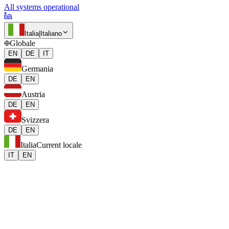
All systems operational
Italia
|
Italiano
Globale
EN
DE
IT
Germania
DE
EN
Austria
DE
EN
Svizzera
DE
EN
Italia
Current locale
IT
EN