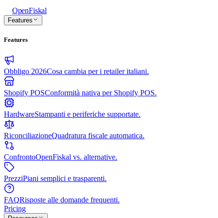
Open
Fiskal
Features
Features
Obbligo 2026
Cosa cambia per i retailer italiani.
Shopify POS
Conformità nativa per Shopify POS.
Hardware
Stampanti e periferiche supportate.
Riconciliazione
Quadratura fiscale automatica.
Confronto
OpenFiskal vs. alternative.
Prezzi
Piani semplici e trasparenti.
FAQ
Risposte alle domande frequenti.
Pricing