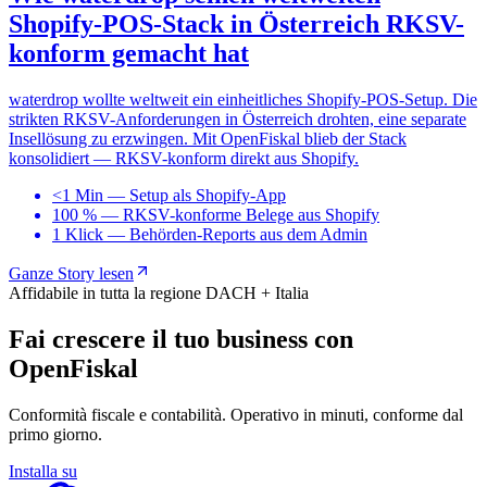
Shopify-POS-Stack in Österreich RKSV-
konform gemacht hat
waterdrop wollte weltweit ein einheitliches Shopify-POS-Setup. Die
strikten RKSV-Anforderungen in Österreich drohten, eine separate
Insellösung zu erzwingen. Mit OpenFiskal blieb der Stack
konsolidiert — RKSV-konform direkt aus Shopify.
<1 Min
—
Setup als Shopify-App
100 %
—
RKSV-konforme Belege aus Shopify
1 Klick
—
Behörden-Reports aus dem Admin
Ganze Story lesen
Affidabile in tutta la regione DACH + Italia
Fai crescere il tuo business con
OpenFiskal
Conformità fiscale e contabilità. Operativo in minuti, conforme dal
primo giorno.
Installa su