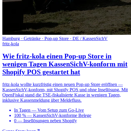
Hamburg · Getränke · Pop-up Store · DE / KassenSichV
fritz-kola
Wie fritz-kola einen Pop-up Store in
wenigen Tagen KassenSichV-konform mit
Shopify POS gestartet hat
fritz-kola wollte kurzfristig einen neuen Pop-up Store eröffnen —
KassenSichV-konform, mit Shopify POS und ohne Insellösung. Mit
OpenFiskal stand die TSE-fiskalisierte Kasse in wenigen Tagen,
inklusive Kassenmeldung über Meldefluss.
In Tagen
—
Vom Setup zum Go-Live
100 %
—
KassenSichV-konforme Belege
0
—
Insellösungen neben Shopify