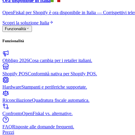
Ora disponibile in Italia
OpenFiskal per Shopify è ora disponibile in Italia — Corrispettivi te
Scopri la soluzione Italia
Funzionalità
Funzionalità
Obbligo 2026
Cosa cambia per i retailer italiani.
Shopify POS
Conformità nativa per Shopify POS.
Hardware
Stampanti e periferiche supportate.
Riconciliazione
Quadratura fiscale automatica.
Confronto
OpenFiskal vs. alternative.
FAQ
Risposte alle domande frequenti.
Prezzi