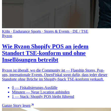
Köln · Endurance Sports · Stores & Events · DE / TSE
Ryzon
Wie Ryzon Shopify POS an jedem
Standort TSE-konform und ohne
Insellösungen betreibt
Ryzon ist überall, wo die Community ist — Flagship Stores, Pop-
ups, internationale Events. OpenFiskal sorgt dafür, dass jeder dieser
Standorte ohne Brüche im Shopify-Stack TSE-konform verkauft.
0
—
Fiskalisierungs-Ausfälle
Minuten
—
Neue Location anbinden
1
—
Stack: Shopify POS bleibt führend
Ganze Story lesen