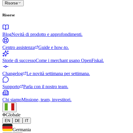
Risorse
Risorse
Blog
Novità di prodotto e approfondimenti.
Centro assistenza
Guide e how-to.
Storie di successo
Come i merchant usano OpenFiskal.
Changelog
Le novità settimana per settimana.
Supporto
Parla con il nostro team.
Chi siamo
Missione, team, investitori.
Globale
EN
DE
IT
Germania