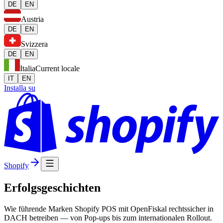
DE
EN
Austria
DE
EN
Svizzera
DE
EN
Italia
Current locale
IT
EN
Installa su
Shopify
Erfolgsgeschichten
Wie führende Marken Shopify POS mit OpenFiskal rechtssicher in
DACH betreiben — von Pop-ups bis zum internationalen Rollout.