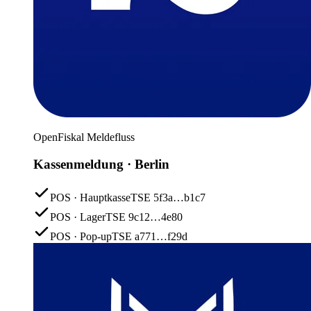
OpenFiskal Meldefluss
Kassenmeldung · Berlin
POS · Hauptkasse
TSE 5f3a…b1c7
POS · Lager
TSE 9c12…4e80
POS · Pop-up
TSE a771…f29d