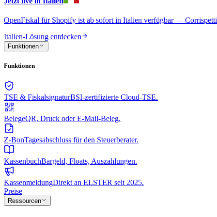
Jetzt live in Italien
OpenFiskal für Shopify ist ab sofort in Italien verfügbar — Corrispet
Italien-Lösung entdecken
Funktionen
Funktionen
TSE & Fiskalsignatur
BSI-zertifizierte Cloud-TSE.
Belege
QR, Druck oder E-Mail-Beleg.
Z-Bon
Tagesabschluss für den Steuerberater.
Kassenbuch
Bargeld, Floats, Auszahlungen.
Kassenmeldung
Direkt an ELSTER seit 2025.
Preise
Ressourcen