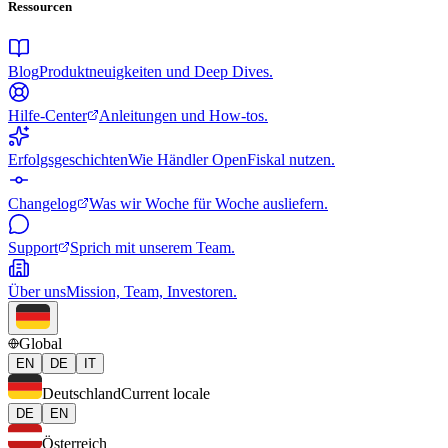
Ressourcen
Blog
Produktneuigkeiten und Deep Dives.
Hilfe-Center
Anleitungen und How-tos.
Erfolgsgeschichten
Wie Händler OpenFiskal nutzen.
Changelog
Was wir Woche für Woche ausliefern.
Support
Sprich mit unserem Team.
Über uns
Mission, Team, Investoren.
Global
EN
DE
IT
Deutschland
Current locale
DE
EN
Österreich