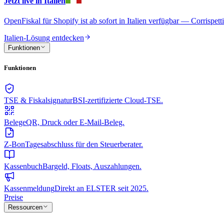
Jetzt live in Italien
OpenFiskal für Shopify ist ab sofort in Italien verfügbar — Corrispet
Italien-Lösung entdecken
Funktionen
Funktionen
TSE & Fiskalsignatur
BSI-zertifizierte Cloud-TSE.
Belege
QR, Druck oder E-Mail-Beleg.
Z-Bon
Tagesabschluss für den Steuerberater.
Kassenbuch
Bargeld, Floats, Auszahlungen.
Kassenmeldung
Direkt an ELSTER seit 2025.
Preise
Ressourcen