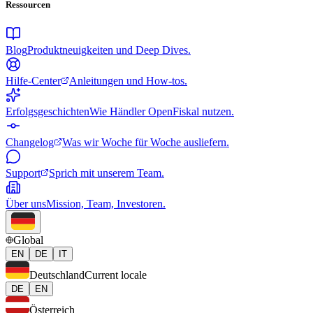
Ressourcen
Blog
Produktneuigkeiten und Deep Dives.
Hilfe-Center
Anleitungen und How-tos.
Erfolgsgeschichten
Wie Händler OpenFiskal nutzen.
Changelog
Was wir Woche für Woche ausliefern.
Support
Sprich mit unserem Team.
Über uns
Mission, Team, Investoren.
Global
EN
DE
IT
Deutschland
Current locale
DE
EN
Österreich