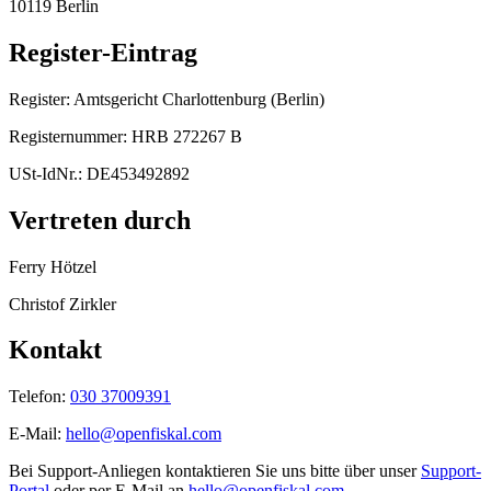
10119 Berlin
Register-Eintrag
Register: Amtsgericht Charlottenburg (Berlin)
Registernummer: HRB 272267 B
USt-IdNr.: DE453492892
Vertreten durch
Ferry Hötzel
Christof Zirkler
Kontakt
Telefon
:
030 37009391
E-Mail
:
hello@openfiskal.com
Bei Support-Anliegen kontaktieren Sie uns bitte über unser
Support-
Portal
oder per E-Mail an
hello@openfiskal.com
.