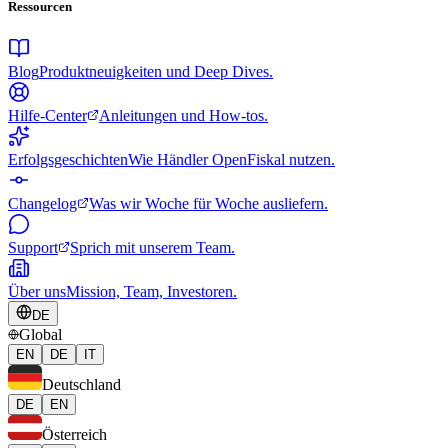
Ressourcen
Blog
Produktneuigkeiten und Deep Dives.
Hilfe-Center
Anleitungen und How-tos.
Erfolgsgeschichten
Wie Händler OpenFiskal nutzen.
Changelog
Was wir Woche für Woche ausliefern.
Support
Sprich mit unserem Team.
Über uns
Mission, Team, Investoren.
DE
Global
EN
DE
IT
Deutschland
DE
EN
Österreich