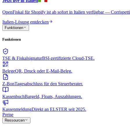
Jetzt live in Italien
OpenFiskal für Shopify ist ab sofort in Italien verfügbar — Corrispet
Italien-Lösung entdecken
Funktionen
Funktionen
TSE & Fiskalsignatur
BSI-zertifizierte Cloud-TSE.
Belege
QR, Druck oder E-Mail-Beleg.
Z-Bon
Tagesabschluss für den Steuerberater.
Kassenbuch
Bargeld, Floats, Auszahlungen.
Kassenmeldung
Direkt an ELSTER seit 2025.
Preise
Ressourcen