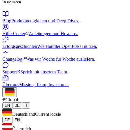
Ressourcen
Blog
Produktneuigkeiten und Deep Dives.
Hilfe-Center
Anleitungen und How-tos.
Erfolgsgeschichten
Wie Händler OpenFiskal nutzen.
Changelog
Was wir Woche für Woche ausliefern.
Support
Sprich mit unserem Team.
Über uns
Mission, Team, Investoren.
Global
EN
DE
IT
Deutschland
Current locale
DE
EN
Österreich