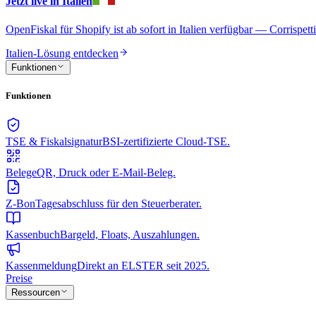
Jetzt live in Italien
OpenFiskal für Shopify ist ab sofort in Italien verfügbar — Corrispet
Italien-Lösung entdecken
Funktionen
Funktionen
TSE & Fiskalsignatur
BSI-zertifizierte Cloud-TSE.
Belege
QR, Druck oder E-Mail-Beleg.
Z-Bon
Tagesabschluss für den Steuerberater.
Kassenbuch
Bargeld, Floats, Auszahlungen.
Kassenmeldung
Direkt an ELSTER seit 2025.
Preise
Ressourcen