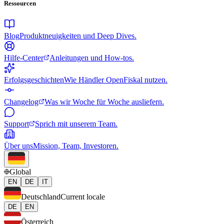
Ressourcen
Blog
Produktneuigkeiten und Deep Dives.
Hilfe-Center
Anleitungen und How-tos.
Erfolgsgeschichten
Wie Händler OpenFiskal nutzen.
Changelog
Was wir Woche für Woche ausliefern.
Support
Sprich mit unserem Team.
Über uns
Mission, Team, Investoren.
Global
EN
DE
IT
Deutschland
Current locale
DE
EN
Österreich