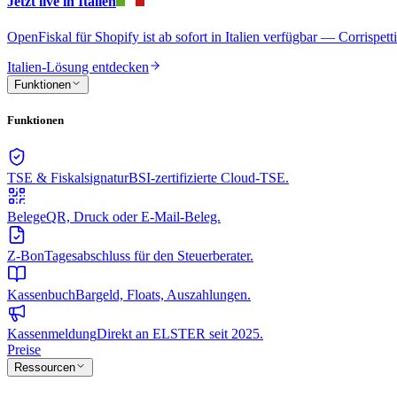
Jetzt live in Italien
OpenFiskal für Shopify ist ab sofort in Italien verfügbar — Corrispet
Italien-Lösung entdecken
Funktionen
Funktionen
TSE & Fiskalsignatur
BSI-zertifizierte Cloud-TSE.
Belege
QR, Druck oder E-Mail-Beleg.
Z-Bon
Tagesabschluss für den Steuerberater.
Kassenbuch
Bargeld, Floats, Auszahlungen.
Kassenmeldung
Direkt an ELSTER seit 2025.
Preise
Ressourcen