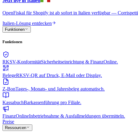
Jetzt live in Italien
OpenFiskal für Shopify ist ab sofort in Italien verfügbar — Corrispet
Italien-Lösung entdecken
Funktionen
Funktionen
RKSV-Konformität
Sicherheitseinrichtung & FinanzOnline.
Belege
RKSV-QR auf Druck, E-Mail oder Display.
Z-Bon
Tages-, Monats- und Jahresbeleg automatisch.
Kassabuch
Barkassenführung pro Filiale.
FinanzOnline
Inbetriebnahme & Ausfallmeldungen übermitteln.
Preise
Ressourcen