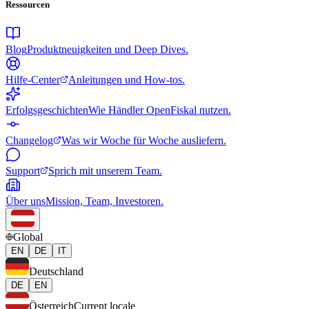
Ressourcen
Blog
Produktneuigkeiten und Deep Dives.
Hilfe-Center
Anleitungen und How-tos.
Erfolgsgeschichten
Wie Händler OpenFiskal nutzen.
Changelog
Was wir Woche für Woche ausliefern.
Support
Sprich mit unserem Team.
Über uns
Mission, Team, Investoren.
Global
EN
DE
IT
Deutschland
DE
EN
Österreich
Current locale