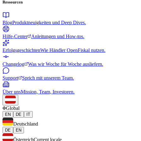
Ressourcen
Blog
Produktneuigkeiten und Deep Dives.
Hilfe-Center
Anleitungen und How-tos.
Erfolgsgeschichten
Wie Händler OpenFiskal nutzen.
Changelog
Was wir Woche für Woche ausliefern.
Support
Sprich mit unserem Team.
Über uns
Mission, Team, Investoren.
Global
EN
DE
IT
Deutschland
DE
EN
Österreich
Current locale