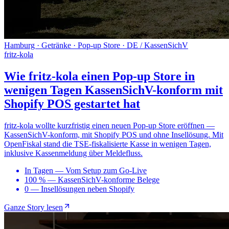
Hamburg · Getränke · Pop-up Store · DE / KassenSichV
fritz-kola
Wie fritz-kola einen Pop-up Store in
wenigen Tagen KassenSichV-konform mit
Shopify POS gestartet hat
fritz-kola wollte kurzfristig einen neuen Pop-up Store eröffnen —
KassenSichV-konform, mit Shopify POS und ohne Insellösung. Mit
OpenFiskal stand die TSE-fiskalisierte Kasse in wenigen Tagen,
inklusive Kassenmeldung über Meldefluss.
In Tagen
—
Vom Setup zum Go-Live
100 %
—
KassenSichV-konforme Belege
0
—
Insellösungen neben Shopify
Ganze Story lesen