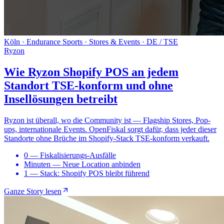
Köln · Endurance Sports · Stores & Events · DE / TSE
Ryzon
Wie Ryzon Shopify POS an jedem
Standort TSE-konform und ohne
Insellösungen betreibt
Ryzon ist überall, wo die Community ist — Flagship Stores, Pop-
ups, internationale Events. OpenFiskal sorgt dafür, dass jeder dieser
Standorte ohne Brüche im Shopify-Stack TSE-konform verkauft.
0
—
Fiskalisierungs-Ausfälle
Minuten
—
Neue Location anbinden
1
—
Stack: Shopify POS bleibt führend
Ganze Story lesen