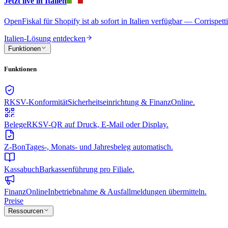
Jetzt live in Italien
OpenFiskal für Shopify ist ab sofort in Italien verfügbar — Corrispet
Italien-Lösung entdecken
Funktionen
Funktionen
RKSV-Konformität
Sicherheitseinrichtung & FinanzOnline.
Belege
RKSV-QR auf Druck, E-Mail oder Display.
Z-Bon
Tages-, Monats- und Jahresbeleg automatisch.
Kassabuch
Barkassenführung pro Filiale.
FinanzOnline
Inbetriebnahme & Ausfallmeldungen übermitteln.
Preise
Ressourcen