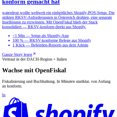
konform gemacht hat
waterdrop wollte weltweit ein einheitliches Shopify-POS-Setup. Die
strikten RKSV-Anforderungen in Österreich drohten, eine separate
Insellösung zu erzwingen. Mit OpenFiskal blieb der Stack
konsolidiert — RKSV-konform direkt aus Shopify.
<1 Min
—
Setup als Shopify-App
100 %
—
RKSV-konforme Belege aus Shopify
1 Klick
—
Behörden-Reports aus dem Admin
Ganze Story lesen
Vertraut in der DACH-Region + Italien
Wachse mit OpenFiskal
Fiskalisierung und Buchhaltung. In Minuten startklar, von Anfang
an konform.
In